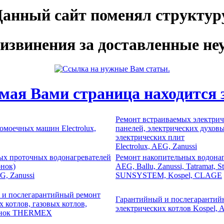
анный сайт поменял структуру
извинения за доставленные неу
мая Вами страница находится з
Ремонт встраиваемых электри
омоечных машин Electrolux,
панелей, электрических духов
электрических плит
Electrolux, AEG, Zanussi
ых проточных водонагревателей
Ремонт накопительных водонагр
онок)
AEG, Ballu, Zanussi, Tatramat, St
EG, Zanussi
SUNSYSTEM, Kospel, CLAGE
 и послегарантийный ремонт
Гарантийный и послегарантий
х котлов, газовых котлов,
электрических котлов Kospel,
лонок THERMEX