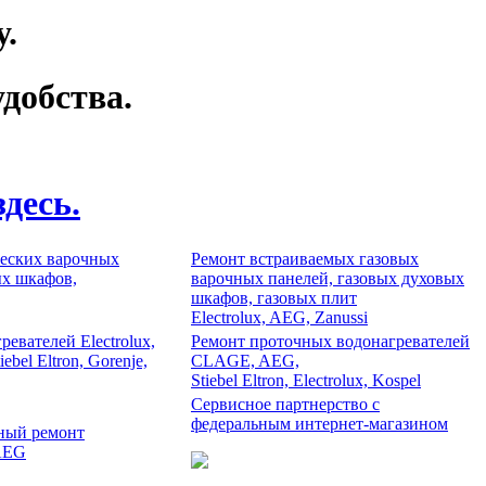
.
добства.
десь.
ческих варочных
Ремонт встраиваемых газовых
ых шкафов,
варочных панелей, газовых духовых
шкафов, газовых плит
Electrolux, AEG, Zanussi
евателей Electrolux,
Ремонт проточных водонагревателей
iebel Eltron, Gorenje,
CLAGE, AEG,
Stiebel Eltron, Electrolux, Kospel
Сервисное партнерство с
федеральным интернет-магазином
ный ремонт
 AEG