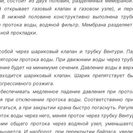
ни, состоит из двух половин, разделённых мембраной
 открывает газовый клапан в газовом узле), и пе
. В нижней половине конструктивно выполнена труб
н протока воды, водяной фильтр. Мембрана разделяе
ной прокладки.
обой через шариковый клапан и трубку Вентури. Па
улятором протока воды. При движннии воды через труб
ние будет на минимуме сечения. Давление воды в верх
и находится шариковый клапан. Шарик препятствует 
огрессивного розжига.
беспечивать медленное падение давления при прото
я при отключении протока воды. Соответственно пр
гаться, а при закрытии крана быстро погаснуть. Регул
оток воды через него, меняя проток через трубку Венту
нии общего протока через водяной узел, уменьшаетс
ьшается. И наоборот, при перекрытии байпаса, увели