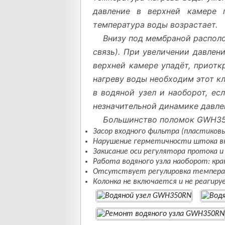
давление в верхней камере п
температура воды возрастает.
Внизу под мембраной располо
связь). При увеличении давлен
верхней камере упадёт, приотк
нагреву воды необходим этот кл
в водяной узел и наоборот, ес
незначительной динамике давлен
Большинство поломок GWH350
Засор входного фильтра (пластиковы
Нарушение герметичности штока вк
Закисание оси регулятора протока 
Работа водяного узла наоборот: кра
Отсутствует регулировка темпер
Колонка не включается и не реагиру