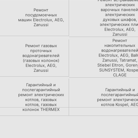
электрических
варочных панелей
Ремонт
электрических
посудомоечных
духовых шкафов,
машин Electrolux, AEG,
электрических пли
Zanussi
Electrolux, AEG,
Zanussi
Ремонт
накопительных
Ремонт газовых
водонагревателе
проточных
Electrolux, AEG, Ball
водонагревателей
Zanussi, Tatramat,
(газовых колонок)
Stiebel Eltron, Goren
Electrolux, AEG,
SUNSYSTEM, Kospe
Zanussi
CLAGE
Гарантийный и
послегарантийный
Гарантийный и
ремонт электрических
послегарантийны
котлов, газовых
ремонт электричес
котлов, газовых
котлов Kospel, AE
колонок THERMEX