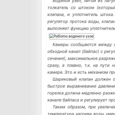
Водяной узел, литой из лату
толкатель со штоком (который
клапана, и уплотнитель штока
регулятор протока воды, клапа
выполняет функцию уплотнитель
Камеры сообщаются между с
обходной канал (байпас) с рег
сечения), максимальное разряже
сразу, а плавно, т.к. на пут
камере. Это и есть механизм пр
Шариковый клапан должен о
быстрое выравнивание давлени
горелка должна медленно разжи
канале байпаса и регулирует пр
Таким образом, при увеличе
температура нагрева воды умен