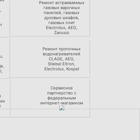
Ремонт встраиваемых
газовых варочных
,
панелей, газовых
духовых шкафов,
газовых плит
т
Electrolux, AEG,
Zanussi
Ремонт проточных
й
водонагревателей
u,
CLAGE, AEG,
Stiebel Eltron,
je,
Electrolux, Kospel
l,
Сервисное
партнерство с
й
федеральным
ких
интернет-магазином
G