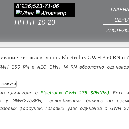
8(926)523-71-06
ГЛАВН
ЦЕНЫ
ПН-ПТ 10-20
ИНСТРУК
живание газовых колонок Electrolux GWH 350 RN и
x GWH 350 RN и AEG GWH 14 RN абсолютно одинаковы
тво одинаково с
Electrolux GWH 275 SRN(RN)
. Есть 
м у GWH275SRN, теплообменник больше по разме
газовых форсунок. Газовый узел одинаков с GWH 27