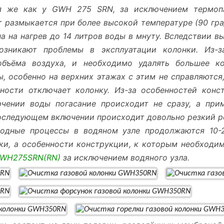
ая же как у GWH 275 SRN, за исключением термоп
 размыкается при более высокой температуре (90 гра
ана на нагрев до 14 литров воды в мнуту. Вследствии 
возникают проблемы в эксплуатации колонки. Из-
бъёма воздуха, и необходимо удалять большее ко
 особенно на верхних этажах с этим не справляются
ности отключает колонку. Из-за особенностей конс
чении воды погасание происходит не сразу, а при
оследующем включении происходит довольно резкий р
еходные процессы в водяном узле продолжаются 10-
ки, а особенности конструкции, к которым необходи
WH275SRN(RN)
за исключением водяного узла.