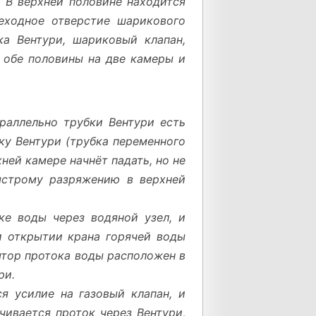
. В верхней половине находится
реходное отверстие шарикового
ка Вентури, шариковый клапан,
т обе половины на две камеры и
раллельно трубки Вентури есть
ку Вентури (трубка переменного
ней камере начнёт падать, но не
быстрому разряжению в верхней
ке воды через водяной узел, и
и открытии крана горячей воды
ятор протока воды расположен в
ри.
я усилие на газовый клапан, и
чивается проток через Вентури,